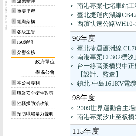
企業精神
南港專案七堵車站工
重要里程
臺北捷運內湖線CB4
組織架構
西濱快速公路WH10
各級主管
96年度
ISO驗證
臺北捷運蘆洲線 CL7
榮譽金榜
南港專案CL302標
政府單位
台一線高架橋與中正
學協公會
【設計、監造】
鎮北-中島161KV
本公司專利
職業安全衛生政策
98年度
性騷擾防治政策
2009世界運動會
預防職場暴力聲明
南港專案汐止至板橋
115年度