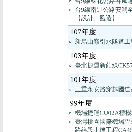
台9線蘇花公路谷風隧
台9線南迴公路安朔至草埔
【設計、監造】
107年度
新烏山嶺引水隧道工
103年度
臺北捷運新莊線CK5
101年度
三重永安路穿越國道
99年度
機場捷運CU02A
臺灣桃園國際機場聯外
路線段土建工程CA4