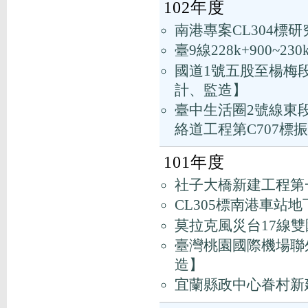
102年度
南港專案CL304標
臺9線228k+900~
國道1號五股至楊梅
計、監造】
臺中生活圈2號線東
絡道工程第C707標
101年度
社子大橋新建工程第
CL305標南港車站
莫拉克風災台17線
臺灣桃園國際機場聯
造】
宜蘭縣政中心眷村新