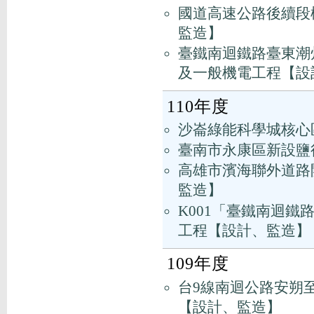
國道高速公路後續段橋
監造】
臺鐵南迴鐵路臺東潮州
及一般機電工程【設
110年度
沙崙綠能科學城核心
臺南市永康區新設鹽
高雄市濱海聯外道路開
監造】
K001「臺鐵南迴
工程【設計、監造】
109年度
台9線南迴公路安朔至草埔
【設計、監造】