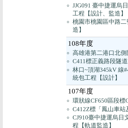
JJG091 臺中捷
工程【設計、監造】
桃園市桃園區中路二
造】
108年度
高雄港第二港口北側
C411標正義路段隧
林口~頂湖345kV 線
統包工程【設計】
107年度
環狀線CF650區段標
C412Z標「鳳山車
CJ910臺中捷運烏
程【軌道監造】