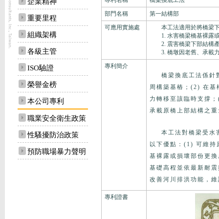
專利名稱
橋梁換底工法
企業精神
部門名稱
第一結構部
重要里程
可應用實施處
本工法適用於將橋梁下部
組織架構
1. 水害橋梁橋基裸露
2. 震害橋梁下部結構
各級主管
3. 橋墩因老舊、承載
專利簡介
ISO驗證
橋梁換底工法係針
榮譽金榜
周構築基樁；(2) 
力轉移至該臨時支撐；(
本公司專利
承載原橋上部結構之重
職業安全衛生政策
本工法對橋梁受水
性騷擾防治政策
以下優點：(1) 可維
預防職場暴力聲明
基裸露或損壞部份更換
基礎高程並依最新耐震
改善河川排洪功能，維
專利證書